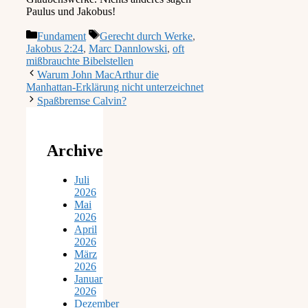
Paulus und Jakobus!
Kategorien
Schlagwörter
Fundament
Gerecht durch Werke
,
Jakobus 2:24
,
Marc Dannlowski
,
oft
mißbrauchte Bibelstellen
Warum John MacArthur die
Manhattan-Erklärung nicht unterzeichnet
Spaßbremse Calvin?
Archive
Juli
2026
Mai
2026
April
2026
März
2026
Januar
2026
Dezember