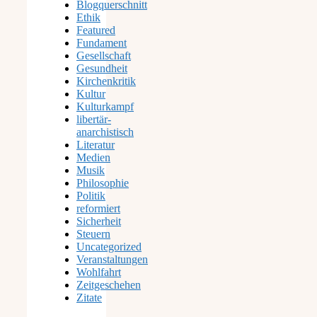
Blogquerschnitt
Ethik
Featured
Fundament
Gesellschaft
Gesundheit
Kirchenkritik
Kultur
Kulturkampf
libertär-
anarchistisch
Literatur
Medien
Musik
Philosophie
Politik
reformiert
Sicherheit
Steuern
Uncategorized
Veranstaltungen
Wohlfahrt
Zeitgeschehen
Zitate