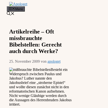
Zum
Inhalt
Menü
springen
Artikelreihe – Oft
missbrauchte
Bibelstellen: Gerecht
auch durch Werke?
25. November 2009
von
apologet
Besteht ein
Widerspruch zwischen Paulus und
Jakobus? Luther nannte den
Jakobusbrief eine „stroherne Epistel“
und wollte diesen zunächst nicht in den
reformatorischen Kanon aufnehmen.
Nicht wenige Gläubige werden durch
die Aussagen des Herrenbruders Jakobus
irritiert.