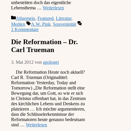
unbestritten doch das eigentliche
Lebensthema …
Weiterlesen
Kategorien
Allgemein
,
Featured
,
Literatur
,
Schlagwörter
Medien
A.W. Pink
,
Souveränität
2 Kommentare
Die Reformation – Dr.
Carl Trueman
3. Mai 2012
von
apologet
Die Reformation Heute noch aktuell?
Carl R. Trueman (Originaltitel:
Reformation: Yesterday, Today and
Tomorrow) „Die Reformation stellt eine
Bewegung dar, um Gott, so wie er sich
in Christus offenbart hat, in das Zentrum
des kirchlichen Lebens und Denkens zu
platzieren … Ich möchte argumentieren,
dass die Schlüsselerkenntnisse der
Reformatoren heute genauso bedeutsam
sind …
Weiterlesen