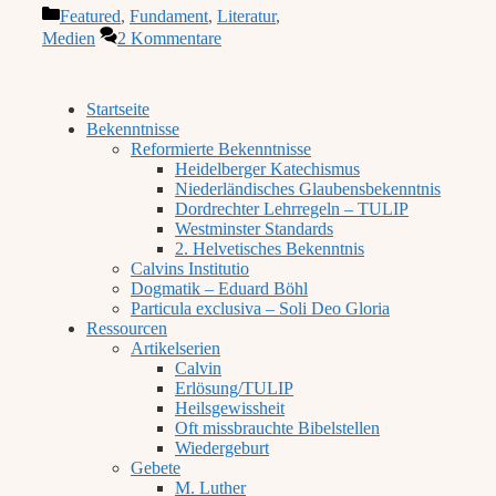
Kategorien
Featured
,
Fundament
,
Literatur
,
Medien
2 Kommentare
Startseite
Bekenntnisse
Reformierte Bekenntnisse
Heidelberger Katechismus
Niederländisches Glaubensbekenntnis
Dordrechter Lehrregeln – TULIP
Westminster Standards
2. Helvetisches Bekenntnis
Calvins Institutio
Dogmatik – Eduard Böhl
Particula exclusiva – Soli Deo Gloria
Ressourcen
Artikelserien
Calvin
Erlösung/TULIP
Heilsgewissheit
Oft missbrauchte Bibelstellen
Wiedergeburt
Gebete
M. Luther