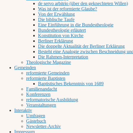
de servo arbitrio (über den geknechteten Willen)
Was ist der reformierte Glaube?
Von der Erwählung
Die biblische Taufe
Eine Einführung in die Bundestheologie
Bundestheologie erläutert
Konstitution von Kirche
Berliner Erklärung
Die doppelte Aktualität der Berliner Erklärung
Besteht eine Analogie zwischen Beschneidung un
Die Rahmen-Interpretation
Theologische Magazine
Gemeinden
reformierte Gemeinden
reformierte Baptisten
Baptistisches Bekenntnis von 1689
Familienandacht
Konferenzen
reformatorische Ausbildung
Veranstaltungen
Interaktiv
Umfragen
Gästebuch
Newsletter-Archiv
Impressum