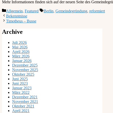
Mehr Informationen finden sich auf der neuen Seite des Gemeindegr
Kategorien
Schlagwörter
Allgemein
,
Featured
Berlin
,
Gemeindegründung
,
reformiert
Bekenntnisse
Timotheus – Busse
Archive
Juli 2026
Mai 2026
April 2026
März 2026
Januar 2026
Dezember 2025
November 2025
Oktober 2025
Juni 2025
Juni 2023
Januar 2023
März 2022
Dezember 2021
November 2021
Oktober 2021
April 2021