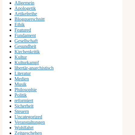
Allgemein
Apologetik
Artikelreihe
Blogquerschnitt
Ethik
Featured
Fundament
Gesellschaft
Gesundheit
Kirchenkritik
Kultur
Kulturkampf
libertär-anarchistisch
Literatur
Medien
Musik
Philosophie
Politik
reformiert
Sicherheit
Steuern
Uncategorized
Veranstaltungen
Wohlfahrt
Zeitgeschehen