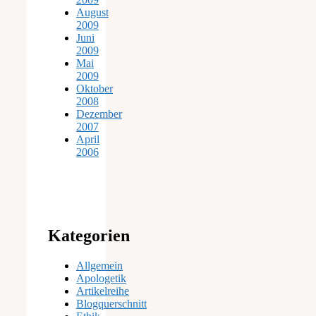
August
2009
Juni
2009
Mai
2009
Oktober
2008
Dezember
2007
April
2006
Kategorien
Allgemein
Apologetik
Artikelreihe
Blogquerschnitt