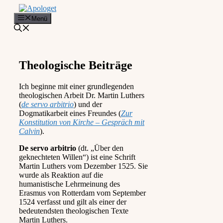
Zum
Inhalt
Menü
springen
Theologische Beiträge
Ich beginne mit einer grundlegenden
theologischen Arbeit Dr. Martin Luthers
(
de servo arbitrio
) und der
Dogmatikarbeit eines Freundes (
Zur
Konstitution von Kirche – Gespräch mit
Calvin
).
De servo arbitrio
(dt. „Über den
geknechteten Willen“) ist eine Schrift
Martin Luthers vom Dezember 1525. Sie
wurde als Reaktion auf die
humanistische Lehrmeinung des
Erasmus von Rotterdam vom September
1524 verfasst und gilt als einer der
bedeutendsten theologischen Texte
Martin Luthers.