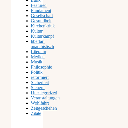
Ethik
Featured
Fundament
Gesellschaft
Gesundheit
Kirchenkritik
Kultur
Kulturkampf
libertär-
anarchistisch
Literatur
Medien
Musik
Philosophie
Politik
reformiert
Sicherheit
Steuern
Uncategorized
Veranstaltungen
Wohlfahrt
Zeitgeschehen
Zitate