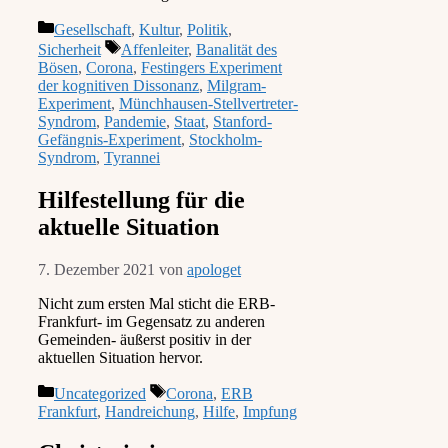
Kategorien
Gesellschaft
,
Kultur
,
Politik
,
Schlagwörter
Sicherheit
Affenleiter
,
Banalität des
Bösen
,
Corona
,
Festingers Experiment
der kognitiven Dissonanz
,
Milgram-
Experiment
,
Münchhausen-Stellvertreter-
Syndrom
,
Pandemie
,
Staat
,
Stanford-
Gefängnis-Experiment
,
Stockholm-
Syndrom
,
Tyrannei
Hilfestellung für die
aktuelle Situation
7. Dezember 2021
von
apologet
Nicht zum ersten Mal sticht die ERB-
Frankfurt- im Gegensatz zu anderen
Gemeinden- äußerst positiv in der
aktuellen Situation hervor.
Kategorien
Schlagwörter
Uncategorized
Corona
,
ERB
Frankfurt
,
Handreichung
,
Hilfe
,
Impfung