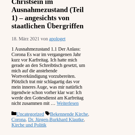
Christsein im
Ausnahmezustand (Teil
1) – angesichts von
staatlichen Übergriffen
18. März 2021
von
apologet
1 Ausnahmezustand 1.1 Der Anlass:
Corona Es war im vergangenen Jahr
kurz vor Karfreitag. Ich hatte mich
gerade an den Schreibtisch gesetzt, um
mich auf die anstehende
Wortverkündigung vorzubereiten.
Plötzlich trat mir schlagartig das vor
mein inneres Auge, was mir natürlich
irgendwie schon vorher klar war: Ich
werde den Gottesdienst am Karfreitag
nicht zusammen mit …
Weiterlesen
Kategorien
Schlagwörter
Uncategorized
Bekennende Kirche
,
Corona
,
Dr. Jürgen-Burkhard Klautke
,
Kirche und Politik