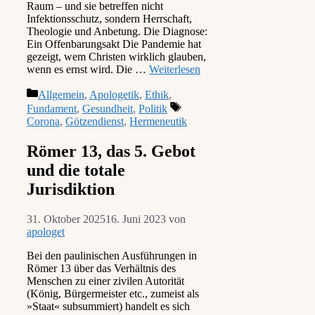
Raum – und sie betreffen nicht
Infektionsschutz, sondern Herrschaft,
Theologie und Anbetung. Die Diagnose:
Ein Offenbarungsakt Die Pandemie hat
gezeigt, wem Christen wirklich glauben,
wenn es ernst wird. Die …
Weiterlesen
Kategorien
Allgemein
,
Apologetik
,
Ethik
,
Schlagwörter
Fundament
,
Gesundheit
,
Politik
Corona
,
Götzendienst
,
Hermeneutik
Römer 13, das 5. Gebot
und die totale
Jurisdiktion
31. Oktober 2025
16. Juni 2023
von
apologet
Bei den paulinischen Ausführungen in
Römer 13 über das Verhältnis des
Menschen zu einer zivilen Autorität
(König, Bürgermeister etc., zumeist als
»Staat« subsummiert) handelt es sich