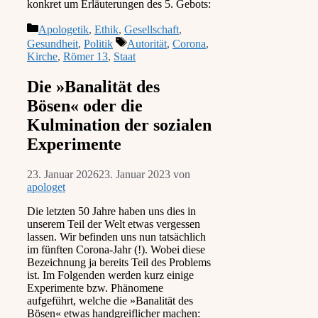
konkret um Erläuterungen des 5. Gebots:
Kategorien
Apologetik
,
Ethik
,
Gesellschaft
,
Schlagwörter
Gesundheit
,
Politik
Autorität
,
Corona
,
Kirche
,
Römer 13
,
Staat
Die »Banalität des
Bösen« oder die
Kulmination der sozialen
Experimente
23. Januar 2026
23. Januar 2023
von
apologet
Die letzten 50 Jahre haben uns dies in
unserem Teil der Welt etwas vergessen
lassen. Wir befinden uns nun tatsächlich
im fünften Corona-Jahr (!). Wobei diese
Bezeichnung ja bereits Teil des Problems
ist. Im Folgenden werden kurz einige
Experimente bzw. Phänomene
aufgeführt, welche die »Banalität des
Bösen« etwas handgreiflicher machen: