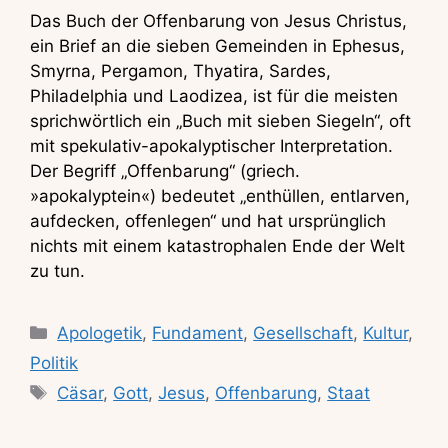
Das Buch der Offenbarung von Jesus Christus,
ein Brief an die sieben Gemeinden in Ephesus,
Smyrna, Pergamon, Thyatira, Sardes,
Philadelphia und Laodizea, ist für die meisten
sprichwörtlich ein „Buch mit sieben Siegeln“, oft
mit spekulativ-apokalyptischer Interpretation.
Der Begriff „Offenbarung“ (griech.
»apokalyptein«) bedeutet „enthüllen, entlarven,
aufdecken, offenlegen“ und hat ursprünglich
nichts mit einem katastrophalen Ende der Welt
zu tun.
Kategorien
Apologetik
,
Fundament
,
Gesellschaft
,
Kultur
,
Politik
Schlagwörter
Cäsar
,
Gott
,
Jesus
,
Offenbarung
,
Staat