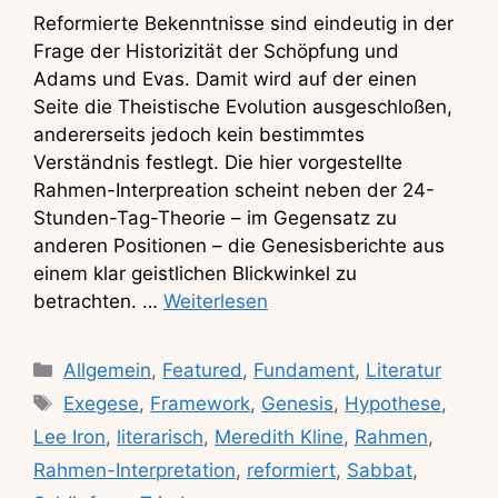
Reformierte Bekenntnisse sind eindeutig in der
Frage der Historizität der Schöpfung und
Adams und Evas. Damit wird auf der einen
Seite die Theistische Evolution ausgeschloßen,
andererseits jedoch kein bestimmtes
Verständnis festlegt. Die hier vorgestellte
Rahmen-Interpreation scheint neben der 24-
Stunden-Tag-Theorie – im Gegensatz zu
anderen Positionen – die Genesisberichte aus
einem klar geistlichen Blickwinkel zu
betrachten. …
Weiterlesen
Kategorien
Allgemein
,
Featured
,
Fundament
,
Literatur
Schlagwörter
Exegese
,
Framework
,
Genesis
,
Hypothese
,
Lee Iron
,
literarisch
,
Meredith Kline
,
Rahmen
,
Rahmen-Interpretation
,
reformiert
,
Sabbat
,